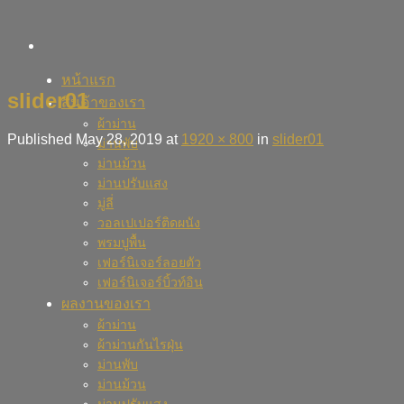
Skip
to
content
หน้าแรก
slider01
สินค้าของเรา
ผ้าม่าน
Published
May 28, 2019
at
1920 × 800
in
slider01
ม่านพับ
ม่านม้วน
ม่านปรับแสง
มู่ลี่
วอลเปเปอร์ติดผนัง
พรมปูพื้น
เฟอร์นิเจอร์ลอยตัว
เฟอร์นิเจอร์บิ้วท์อิน
ผลงานของเรา
ผ้าม่าน
ผ้าม่านกันไรฝุ่น
ม่านพับ
ม่านม้วน