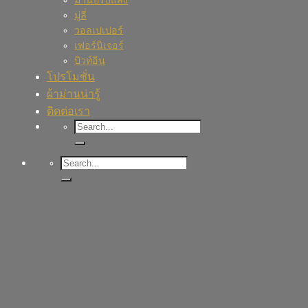
ม่านปรับแสง
มู่ลี่
วอลเปเปอร์
เฟอร์นิเจอร์
บิวท์อิน
โปรโมชั่น
ผ้าม่านน่ารู้
ติดต่อเรา