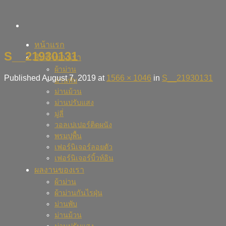
Skip
to
content
หน้าแรก
S__21930131
สินค้าของเรา
ผ้าม่าน
Published
August 7, 2019
at
1566 × 1046
in
S__21930131
ม่านพับ
ม่านม้วน
ม่านปรับแสง
มู่ลี่
วอลเปเปอร์ติดผนัง
พรมปูพื้น
เฟอร์นิเจอร์ลอยตัว
เฟอร์นิเจอร์บิ้วท์อิน
ผลงานของเรา
ผ้าม่าน
ผ้าม่านกันไรฝุ่น
ม่านพับ
ม่านม้วน