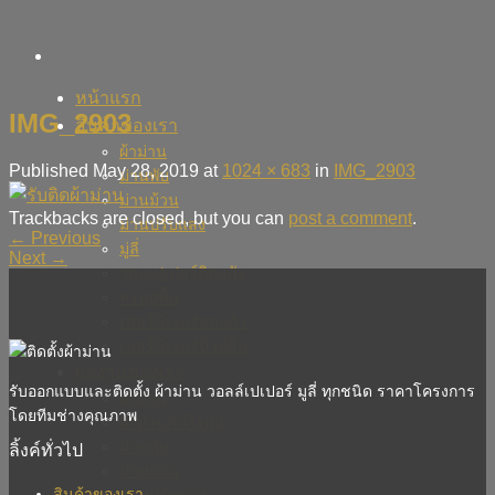
Skip
to
content
หน้าแรก
IMG_2903
สินค้าของเรา
ผ้าม่าน
Published
May 28, 2019
at
1024 × 683
in
IMG_2903
ม่านพับ
ม่านม้วน
Trackbacks are closed, but you can
post a comment
.
ม่านปรับแสง
←
Previous
มู่ลี่
Next
→
วอลเปเปอร์ติดผนัง
พรมปูพื้น
เฟอร์นิเจอร์ลอยตัว
เฟอร์นิเจอร์บิ้วท์อิน
ผลงานของเรา
รับออกแบบและติดตั้ง ผ้าม่าน วอลล์เปเปอร์ มูลี่ ทุกชนิด ราคาโครงการ
ผ้าม่าน
โดยทีมช่างคุณภาพ
ผ้าม่านกันไรฝุ่น
ม่านพับ
ลิ้งค์ทั่วไป
ม่านม้วน
สินค้าของเรา