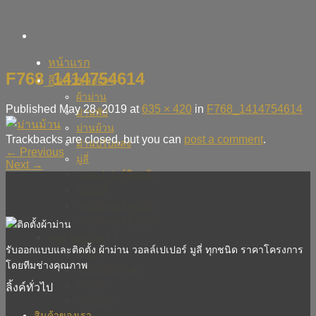
Skip
to
content
หน้าแรก
F768_1414754614
สินค้าของเรา
ผ้าม่าน
Published
May 28, 2019
at
635 × 420
in
F768_1414754614
ม่านพับ
ม่านม้วน
Trackbacks are closed, but you can
post a comment
.
ม่านปรับแสง
←
Previous
มู่ลี่
Next
→
วอลเปเปอร์ติดผนัง
พรมปูพื้น
เฟอร์นิเจอร์ลอยตัว
เฟอร์นิเจอร์บิ้วท์อิน
ผลงานของเรา
รับออกแบบและติดตั้ง ผ้าม่าน วอลล์เปเปอร์ มูลี่ ทุกชนิด ราคาโครงการ
ผ้าม่าน
โดยทีมช่างคุณภาพ
ผ้าม่านกันไรฝุ่น
ม่านพับ
ลิ้งค์ทั่วไป
ม่านม้วน
สินค้าของเรา