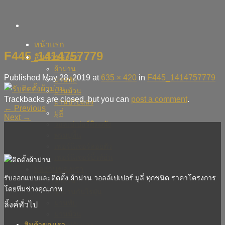
Skip
to
content
หน้าแรก
F445_1414757779
สินค้าของเรา
ผ้าม่าน
Published
May 28, 2019
at
635 × 420
in
F445_1414757779
ม่านพับ
ม่านม้วน
Trackbacks are closed, but you can
post a comment
.
ม่านปรับแสง
←
Previous
มู่ลี่
Next
→
วอลเปเปอร์ติดผนัง
พรมปูพื้น
เฟอร์นิเจอร์ลอยตัว
เฟอร์นิเจอร์บิ้วท์อิน
ผลงานของเรา
รับออกแบบและติดตั้ง ผ้าม่าน วอลล์เปเปอร์ มูลี่ ทุกชนิด ราคาโครงการ
ผ้าม่าน
โดยทีมช่างคุณภาพ
ผ้าม่านกันไรฝุ่น
ม่านพับ
ลิ้งค์ทั่วไป
ม่านม้วน
สินค้าของเรา