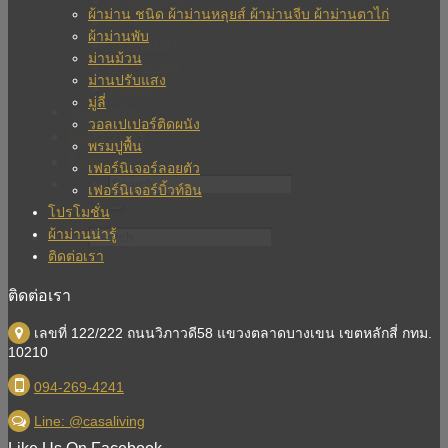
ม่านปรับแสง
ผ้าม่าน ชนิด ผ้าม่านหลุยส์ ผ้าม่านจีบ ผ้าม่านตาไก่
มู่ลี่
ผ้าม่านพับ
วอลเปเปอร์
ม่านม้วน
เฟอร์นิเจอร์
ม่านปรับแสง
บิวท์อิน
มู่ลี่
โปรโมชั่น
วอลเปเปอร์ติดผนัง
ผ้าม่านน่ารู้
พรมปูพื้น
ติดต่อเรา
เฟอร์นิเจอร์ลอยตัว
เฟอร์นิเจอร์บิ้วท์อิน
โปรโมชั่น
ผ้าม่านน่ารู้
ติดต่อเรา
ติดต่อเรา
เลขที่ 122/222 ถนนวิภาวดี58 แขวงตลาดบางเขน เขตหลักสี่ กทม.
10210
094-269-4241
Line: @casaliving