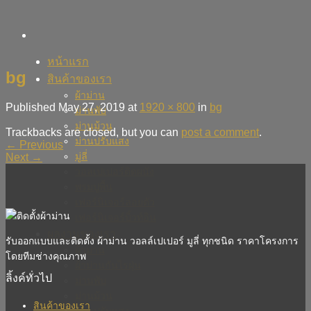
Skip
to
content
หน้าแรก
bg
สินค้าของเรา
ผ้าม่าน
Published
May 27, 2019
at
1920 × 800
in
bg
ม่านพับ
ม่านม้วน
Trackbacks are closed, but you can
post a comment
.
ม่านปรับแสง
←
Previous
มู่ลี่
Next
→
วอลเปเปอร์ติดผนัง
พรมปูพื้น
เฟอร์นิเจอร์ลอยตัว
เฟอร์นิเจอร์บิ้วท์อิน
ผลงานของเรา
รับออกแบบและติดตั้ง ผ้าม่าน วอลล์เปเปอร์ มูลี่ ทุกชนิด ราคาโครงการ
ผ้าม่าน
โดยทีมช่างคุณภาพ
ผ้าม่านกันไรฝุ่น
ลิ้งค์ทั่วไป
ม่านพับ
ม่านม้วน
สินค้าของเรา