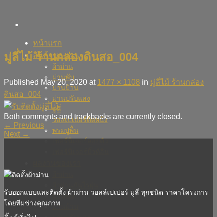
Skip
to
content
หน้าแรก
มู่ลี่ไม้ ร้านกล่องดินสอ_004
สินค้าของเรา
ผ้าม่าน
ม่านพับ
Published
May 20, 2020
at
1477 × 1108
in
มู่ลี่ไม้ ร้านกล่อง
ม่านม้วน
ดินสอ_004
ม่านปรับแสง
มู่ลี่
Both comments and trackbacks are currently closed.
วอลเปเปอร์ติดผนัง
←
Previous
พรมปูพื้น
Next
→
เฟอร์นิเจอร์ลอยตัว
เฟอร์นิเจอร์บิ้วท์อิน
ผลงานของเรา
ผ้าม่าน
ผ้าม่านกันไรฝุ่น
รับออกแบบและติดตั้ง ผ้าม่าน วอลล์เปเปอร์ มูลี่ ทุกชนิด ราคาโครงการ
ม่านพับ
โดยทีมช่างคุณภาพ
ม่านม้วน